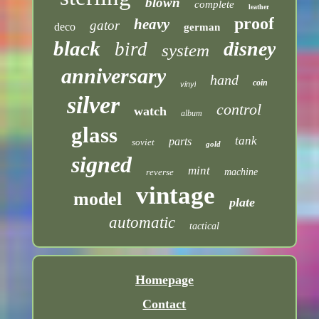
blown
complete
leather
proof
heavy
gator
deco
german
black
disney
bird
system
anniversary
hand
coin
vinyl
silver
control
watch
album
glass
tank
parts
soviet
gold
signed
mint
reverse
machine
vintage
model
plate
automatic
tactical
Homepage
Contact